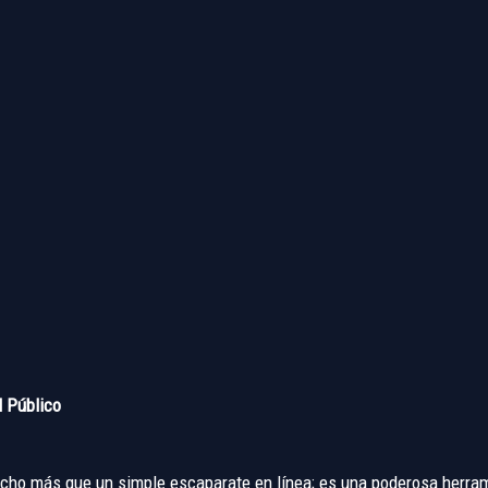
l Público
mucho más que un simple escaparate en línea; es una poderosa herram